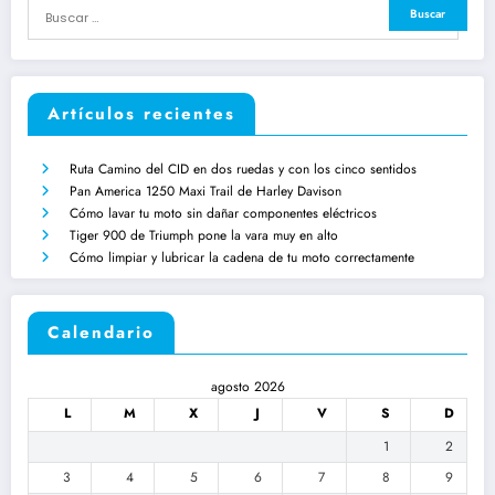
Artículos recientes
Ruta Camino del CID en dos ruedas y con los cinco sentidos
Pan America 1250 Maxi Trail de Harley Davison
Cómo lavar tu moto sin dañar componentes eléctricos
Tiger 900 de Triumph pone la vara muy en alto
Cómo limpiar y lubricar la cadena de tu moto correctamente
Calendario
agosto 2026
L
M
X
J
V
S
D
1
2
3
4
5
6
7
8
9