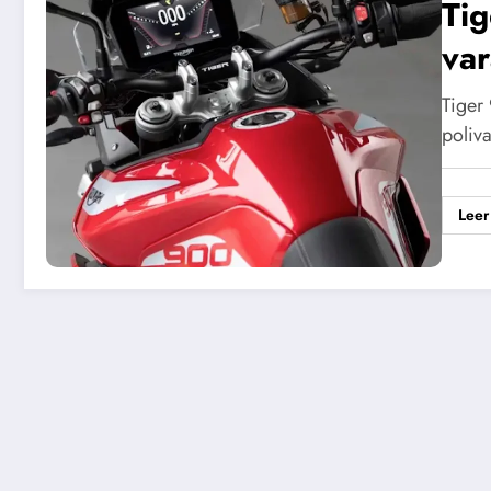
Tig
var
Tiger
poliv
Leer