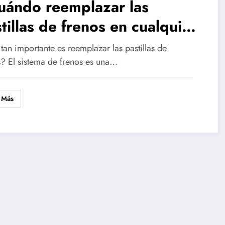
uándo reemplazar las
tillas de frenos en cualquier
to?
an importante es reemplazar las pastillas de
s? El sistema de frenos es una…
 Más