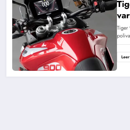
Tig
var
Tiger
poliv
Leer